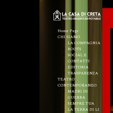
Home Page
CHI SIAMO
LA COMPAGNIA
ROOTS
SOCIAL E
CONTATTI
EDITORIA
TRASPARENZA
TEATRO
CONTEMPORANEO
MADRI DI
GUERRA
SEMPRE TUA
LA TERRA DI LI