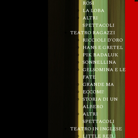
ROSI
LA LOBA
ALTRI
SPETTACOLI
TEATRO RAGAZZI
RICCIOLI D'ORO
HANS E GRETEL
PIK BADALUK
SONNELLINA
GELSOMINA E LE
FATE
GRANDE MA
ECCOMI!
STORIA DI UN
ALBERO
ALTRI
SPETTACOLI
TEATRO IN INGLESE
LITTLE RED