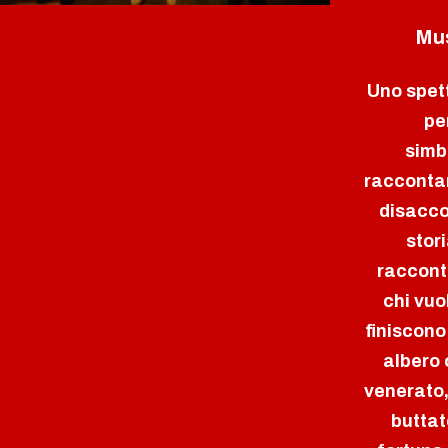
Mus
Uno spet
pe
simb
raccontar
disacco
stori
raccont
chi vuo
finiscono
albero 
venerato,
buttat