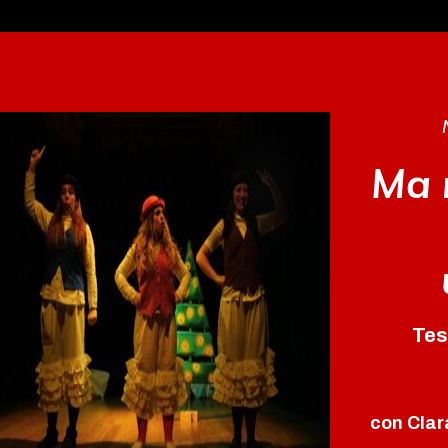
Ma 
Tes
con Clar