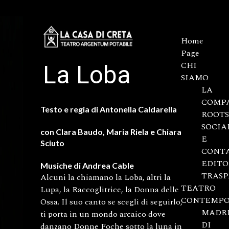
Home
Page
CHI
La Loba
SIAMO
LA
COMP
Testo e regia di Antonella Caldarella
ROOTS
SOCIA
con Clara Baudo, Maria Riela e Chiara
E
Sciuto
CONT
EDITO
Musiche di Andrea Cable
TRAS
Alcuni la chiamano la Loba, altri la
TEATRO
Lupa, la Raccoglitrice, la Donna delle
CONTEMP
Ossa. Il suo canto se scegli di seguirlo,
MADR
ti porta in un mondo arcaico dove
DI
danzano Donne Foche sotto la luna in