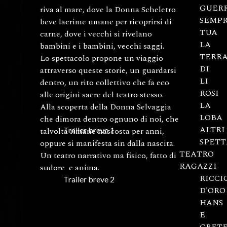
GUER
riva al mare, dove la Donna Scheletro
SEMP
beve lacrime umane per ricoprirsi di
TUA
carne, dove i vecchi si rivelano
LA
bambini e i bambini, vecchi saggi.
TERR
Lo spettacolo propone un viaggio
DI
attraverso queste storie, un guardarsi
LI
dentro, un rito collettivo che fa eco
ROSI
alle origini sacre del teatro stesso.
LA
Alla scoperta della Donna Selvaggia
LOBA
che dimora dentro ognuno di noi, che
ALTRI
talvolta rimane nascosta per anni,
Trailer breve 1
SPETT
oppure si manifesta sin dalla nascita.
TEATRO
Un teatro narrativo ma fisico, fatto di
RAGAZZI
sudore e anima.
RICCI
Trailer breve 2
D'ORO
HANS
E