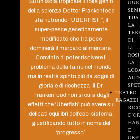
Su un'isola tropicale il folle genio
GUE
SEM
della scienza Dottor Frankenfood
TUA
sta nutrendo “UBERFISH”, il
LA
super-pesce geneticamente
TER
modificato che tra poco
DI
LI
dominerà il mercato alimentare.
ROSI
Convinto di poter risolvere il
LA
problema della fame nel mondo
LOB
ma in realtà spinto più da sogni di
ALT
SPE
gloria e di ricchezza, il Dr.
TEATRO
Frankenfood non si cura degli
RAGAZZI
effetti che ‘Uberfish’ può avere sui
RICC
delicati equilibri dell’eco-sistema,
D'O
HAN
giustificando tutto in nome del
E
‘progresso’.
GRE