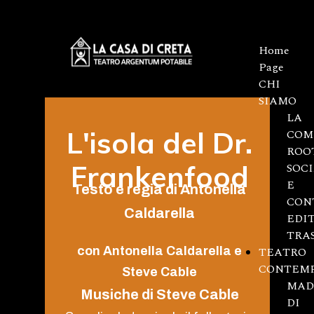
Home
Page
CHI
SIAMO
LA
L'isola del Dr.
COM
ROO
Frankenfood
SOC
E
Testo e regia di Antonella
CON
Caldarella
EDI
TRA
con Antonella Caldarella e
TEATRO
CONTEM
Steve Cable
MAD
Musiche di Steve Cable
DI